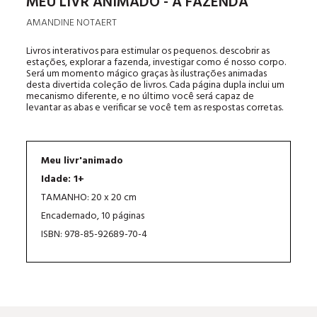
MEU LIVR'ANIMADO - A FAZENDA
AMANDINE NOTAERT
Livros interativos para estimular os pequenos. descobrir as
estações, explorar a fazenda, investigar como é nosso corpo.
Será um momento mágico graças às ilustrações animadas
desta divertida coleção de livros. Cada página dupla inclui um
mecanismo diferente, e no último você será capaz de
levantar as abas e verificar se você tem as respostas corretas.
Meu livr'animado
Idade: 1+
TAMANHO: 20 x 20 cm
Encadernado, 10 páginas
ISBN: 978-85-92689-70-4