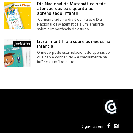
Dia Nacional da Matemática pede
atenção dos pais quanto ao
aprendizado infantil
Comemorado no dia 6 de maio, o Dia
Nacional da Matemática é um lembrete
sobre a importância do estudo...
Livro infantil fala sobre os medos na
infância
O medo pode estar relacionado apenas ao
que não é conhecido – especialmente na
infância. Em “Do outro...
Siga-nos em