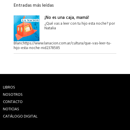
Entradas más leídas
¡No es una caja, mamá!
¿Qué vas a leer con tu hijo esta noche? por
Natalia
Blanchttps://www.lanacion.com.ar/cultura/que-vas-leer-tu-
hijo-esta-noche-nid2378585
LIBROS
NOSOTROS
CONTACTO
NOTICIAS
CATÁLOGO DIGITAL