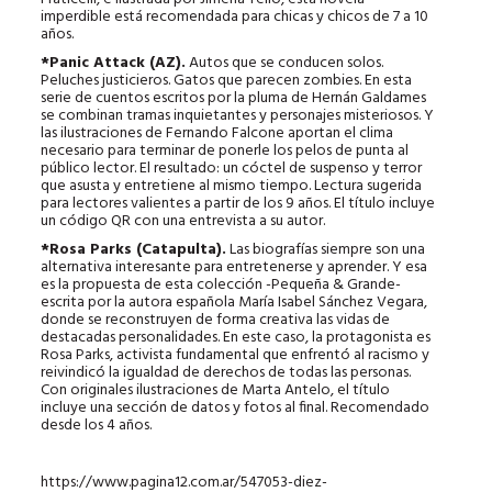
imperdible está recomendada para chicas y chicos de 7 a 10
años.
*Panic Attack (AZ).
Autos que se conducen solos.
Peluches justicieros. Gatos que parecen zombies. En esta
serie de cuentos escritos por la pluma de Hernán Galdames
se combinan tramas inquietantes y personajes misteriosos. Y
las ilustraciones de Fernando Falcone aportan el clima
necesario para terminar de ponerle los pelos de punta al
público lector. El resultado: un cóctel de suspenso y terror
que asusta y entretiene al mismo tiempo. Lectura sugerida
para lectores valientes a partir de los 9 años. El título incluye
un código QR con una entrevista a su autor.
*Rosa Parks (Catapulta).
Las biografías siempre son una
alternativa interesante para entretenerse y aprender. Y esa
es la propuesta de esta colección -Pequeña & Grande-
escrita por la autora española María Isabel Sánchez Vegara,
donde se reconstruyen de forma creativa las vidas de
destacadas personalidades. En este caso, la protagonista es
Rosa Parks, activista fundamental que enfrentó al racismo y
reivindicó la igualdad de derechos de todas las personas.
Con originales ilustraciones de Marta Antelo, el título
incluye una sección de datos y fotos al final. Recomendado
desde los 4 años.
https://www.pagina12.com.ar/547053-diez-