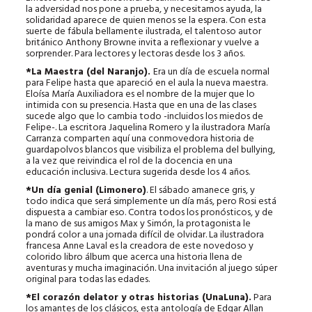
la adversidad nos pone a prueba, y necesitamos ayuda, la
solidaridad aparece de quien menos se la espera. Con esta
suerte de fábula bellamente ilustrada, el talentoso autor
británico Anthony Browne invita a reflexionar y vuelve a
sorprender. Para lectores y lectoras desde los 3 años.
*La Maestra (del Naranjo).
Era un día de escuela normal
para Felipe hasta que apareció en el aula la nueva maestra.
Eloísa María Auxiliadora es el nombre de la mujer que lo
intimida con su presencia. Hasta que en una de las clases
sucede algo que lo cambia todo -incluidos los miedos de
Felipe-. La escritora Jaquelina Romero y la ilustradora María
Carranza comparten aquí una conmovedora historia de
guardapolvos blancos que visibiliza el problema del bullying,
a la vez que reivindica el rol de la docencia en una
educación inclusiva. Lectura sugerida desde los 4 años.
*Un día genial (Limonero)
. El sábado amanece gris, y
todo indica que será simplemente un día más, pero Rosi está
dispuesta a cambiar eso. Contra todos los pronósticos, y de
la mano de sus amigos Max y Simón, la protagonista le
pondrá color a una jornada difícil de olvidar. La ilustradora
francesa Anne Laval es la creadora de este novedoso y
colorido libro álbum que acerca una historia llena de
aventuras y mucha imaginación. Una invitación al juego súper
original para todas las edades.
*El corazón delator y otras historias (UnaLuna).
Para
los amantes de los clásicos, esta antología de Edgar Allan