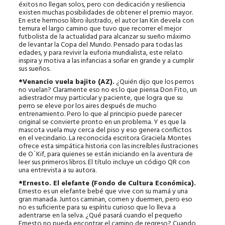
éxitos no llegan solos, pero con dedicación y resiliencia
existen muchas posibilidades de obtener el premio mayor.
En este hermoso libro ilustrado, el autor Ian Kin devela con
ternura el largo camino que tuvo que recorrer el mejor
futbolista de la actualidad para alcanzar su sueño máximo
de levantar la Copa del Mundo. Pensado para todas las
edades, y para revivir la euforia mundialista, este relato
inspira y motiva a las infancias a soñar en grande y a cumplir
sus sueños.
*Venancio vuela bajito (AZ).
¿Quién dijo que los perros
no vuelan? Claramente eso no es lo que piensa Don Fito, un
adiestrador muy particular y paciente, que logra que su
perro se eleve por los aires después de mucho
entrenamiento. Pero lo que al principio puede parecer
original se convierte pronto en un problema. Y es que la
mascota vuela muy cerca del piso y eso genera conflictos
en el vecindario. La reconocida escritora Graciela Montes
ofrece esta simpática historia con las increíbles ilustraciones
de O´Kif, para quienes se están iniciando en la aventura de
leer sus primeros libros. El título incluye un código QR con
una entrevista a su autora.
*Ernesto. El elefante (Fondo de Cultura Económica).
Ernesto es un elefante bebé que vive con su mamá y una
gran manada. Juntos caminan, comen y duermen, pero eso
no es suficiente para su espíritu curioso que lo lleva a
adentrarse en la selva. ¿Qué pasará cuando el pequeño
Ernesto no pueda encontrar el camino de regreso? Cuando