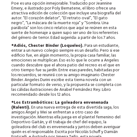
Poe es una opción inmejorable. Traducido por Jeannine
Emery, e ilustrado por Poly Bernatene, el libro ofrece una
atractiva edición de colección que incluye una biografía del
autor. “El corazón delator”, “El retrato oval”, “El gato
negro”, “La máscara de la muerte roja” y “Sombra. Una
parábola” son los cinco relatos que aquí se reúnen en esta
suerte de homenaje a quien supo ser uno de los referentes
del género de terror. Edad sugerida: a partir de los 7 años.
*Adiós, Chester Binder (Loqueleo).
Para un estudiante,
entrar a un nuevo colegio siempre es un desafío. Pero si ese
edificio fue, en algún momento, la propia casa familiar, las
emociones se multiplican. Eso es lo que le ocurre a Angeles
cuando descubre que el ahora patio del recreo es el que en
otro tiempo fue su jardín. Entre esas paredes, habitadas por
los recuerdos, se reunirá con su amigo imaginario Chester
Binder. Angeles Durini escribe esta tierna novela con un
particular formato de verso, y la propuesta se completa con
las cálidas ilustraciones de Anabel Fernández Rey. Libro
recomendado desde los 12 años.
*Los Estrambóticos: La goleadora envenenada
(Ralenti).
En una nueva entrega de esta divertida saga, los
amigos Ángel y Mei se enfrentan a otro caso de
investigación. Mientras ella juega en el plantel femenino del
Deportivo Gaitán, y él trabaja de chef del equipo, la
goleadora del club es envenenada y juntos deben averiguar
quién es el responsable. Escrita por Nicolás Schuff y Damián
Fraticelli, e ilustrada por Jimena Tello, esta novela