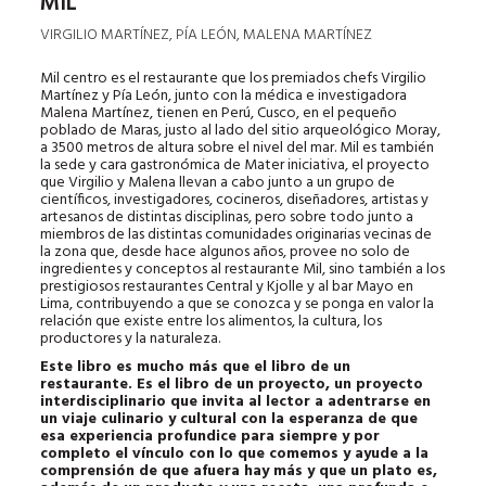
MIL
VIRGILIO MARTÍNEZ, PÍA LEÓN, MALENA MARTÍNEZ
Mil centro es el restaurante que los premiados chefs Virgilio
Martínez y Pía León, junto con la médica e investigadora
Malena Martínez, tienen en Perú, Cusco, en el pequeño
poblado de Maras, justo al lado del sitio arqueológico Moray,
a 3500 metros de altura sobre el nivel del mar. Mil es también
la sede y cara gastronómica de Mater iniciativa, el proyecto
que Virgilio y Malena llevan a cabo junto a un grupo de
científicos, investigadores, cocineros, diseñadores, artistas y
artesanos de distintas disciplinas, pero sobre todo junto a
miembros de las distintas comunidades originarias vecinas de
la zona que, desde hace algunos años, provee no solo de
ingredientes y conceptos al restaurante Mil, sino también a los
prestigiosos restaurantes Central y Kjolle y al bar Mayo en
Lima, contribuyendo a que se conozca y se ponga en valor la
relación que existe entre los alimentos, la cultura, los
productores y la naturaleza.
Este libro es mucho más que el libro de un
restaurante. Es el libro de un proyecto, un proyecto
interdisciplinario que invita al lector a adentrarse en
un viaje culinario y cultural con la esperanza de que
esa experiencia profundice para siempre y por
completo el vínculo con lo que comemos y ayude a la
comprensión de que afuera hay más y que un plato es,