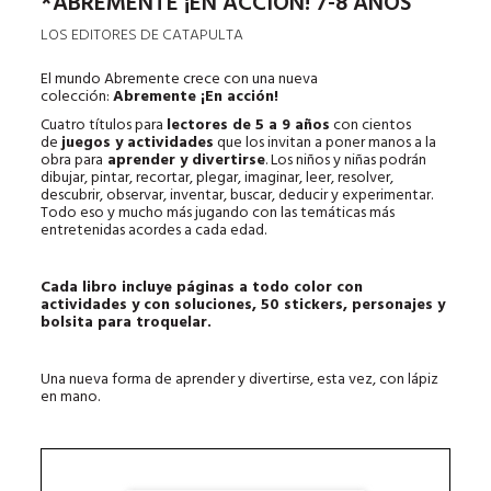
*ABREMENTE ¡EN ACCIÓN! 7-8 AÑOS
LOS EDITORES DE CATAPULTA
El mundo Abremente crece con una nueva
colección:
Abremente ¡En acción!
Cuatro títulos para
lectores de 5 a 9 años
con cientos
de
juegos y actividades
que los invitan a poner manos a la
obra para
aprender y divertirse
. Los niños y niñas podrán
dibujar, pintar, recortar, plegar, imaginar, leer, resolver,
descubrir, observar, inventar, buscar, deducir y experimentar.
Todo eso y mucho más jugando con las temáticas más
entretenidas acordes a cada edad.
Cada libro incluye páginas a todo color con
actividades y con soluciones, 50 stickers, personajes y
bolsita para troquelar.
Una nueva forma de aprender y divertirse, esta vez, con lápiz
en mano.