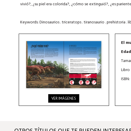
vivió?, ¿su piel era colorida?, ¿cómo se extinguió?, ¿es pariente
Keywords: Dinosaurios . triceratops . tiranosaurio . prehistoria . l
El m
Edad
Tamañ
Libro
ISBN:
VER IMÁGENES