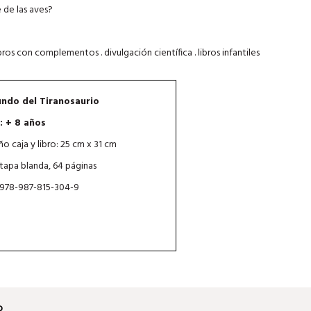
 de las aves?
ibros con complementos . divulgación científica . libros infantiles
undo del Tiranosaurio
: + 8 años
o caja y libro: 25 cm x 31 cm
 tapa blanda, 64 páginas
 978-987-815-304-9