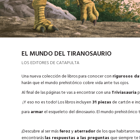
EL MUNDO DEL TIRANOSAURIO
LOS EDITORES DE CATAPULTA
Una nueva colección de libros para conocer con
rigurosos dat
harán que el mundo prehistórico cobre vida ante tus ojos.
Al final de las páginas te vas a encontrar con una
Triviasauria
p
¡Y eso no es todo! Los libros incluyen
31 piezas
de cartón e in
para
armar
el esqueleto del dinosaurio. El mundo prehistórico 
¡Descubre al ser más
feroz
y
aterrador
de los que habitaron nue
encontrarás
las respuestas a las preguntas
que siempre te h