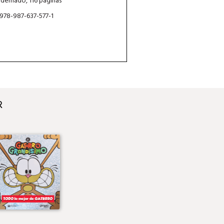
dernado, 116 páginas
 978-987-637-577-1
R