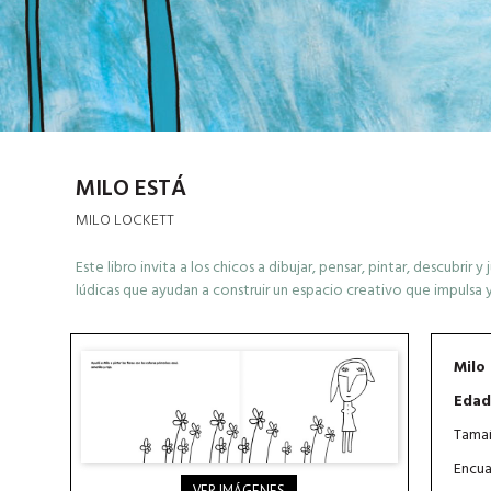
MILO ESTÁ
MILO LOCKETT
Este libro invita a los chicos a dibujar, pensar, pintar, descubrir
lúdicas que ayudan a construir un espacio creativo que impulsa y
Milo
Edad
Tamañ
Encua
VER IMÁGENES