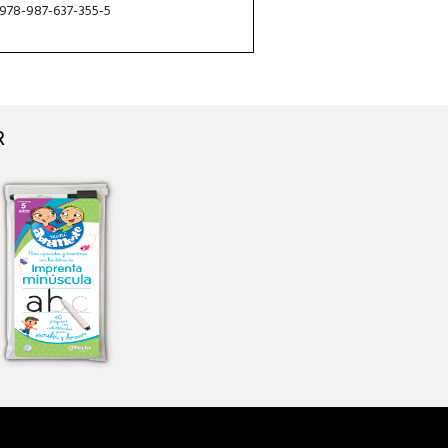
 978-987-637-355-5
R