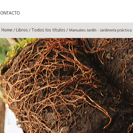
CONTACTO
Home
Libros
Todos los títulos
/
/
/ Manuales Jardín - Jardinería práctica