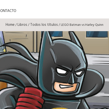
CONTACTO
Home
Libros
Todos los títulos
/
/
/ LEGO Batman vs Harley Quinn