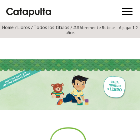
Menú
Home
Libros
Todos los títulos
/
/
/ ##Abremente Rutinas - A jugar 1-2
años