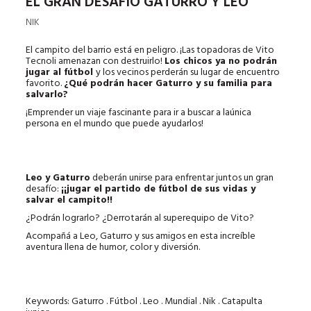
EL GRAN DESAFÍO GATURRO Y LEO
NIK
El campito del barrio está en peligro. ¡Las topadoras de Vito
Tecnoli amenazan con destruirlo!
Los chicos ya no podrán
jugar al fútbol
y los vecinos perderán su lugar de encuentro
favorito.
¿Qué podrán hacer Gaturro y su familia para
salvarlo?
¡Emprender un viaje fascinante para ir a buscar a laúnica
persona en el mundo que puede ayudarlos!
Leo y Gaturro
deberán unirse para enfrentar juntos un gran
desafío:
¡¡jugar el partido de fútbol de sus vidas y
salvar el campito!!
¿Podrán lograrlo? ¿Derrotarán al superequipo de Vito?
Acompañá a Leo, Gaturro y sus amigos en esta increíble
aventura llena de humor, color y diversión.
Keywords: Gaturro . Fútbol . Leo . Mundial . Nik . Catapulta