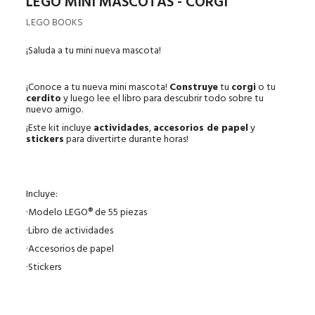
LEGO MINI MASCOTAS - CORGI
LEGO BOOKS
¡Saluda a tu mini nueva mascota!
¡Conoce a tu nueva mini mascota!
Construye
tu
corgi
o tu
cerdito
y luego lee el libro para descubrir todo sobre tu
nuevo amigo.
¡Este kit incluye
actividades
,
accesorios de papel
y
stickers
para divertirte durante horas!
Incluye:
·Modelo LEGO® de 55 piezas
·Libro de actividades
·Accesorios de papel
·Stickers