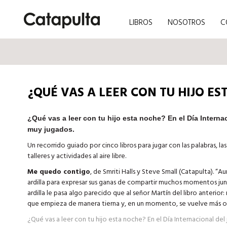
LIBROS
NOSOTROS
C
¿QUÉ VAS A LEER CON TU HIJO E
¿Qué vas a leer con tu hijo esta noche? En el Día Interna
muy jugados.
Un recorrido guiado por cinco libros para jugar con las palabras, las
talleres y actividades al aire libre.
Me quedo contigo
, de Smriti Halls y Steve Small (Catapulta). “A
ardilla para expresar sus ganas de compartir muchos momentos juntos
ardilla le pasa algo parecido que al señor Martín del libro anterio
que empieza de manera tierna y, en un momento, se vuelve más osc
¿Qué vas a leer con tu hijo esta noche? En el Día Internacional de