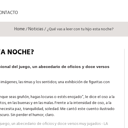
ONTACTO
Home
Noticias
/
/ ¿Qué vas a leer con tu hijo esta noche?
STA NOCHE?
cional del juego, un abecedario de oficios y doce versos
 imágenes, las rimas y los sentidos; una exhibición de figuritas con
unque seas gruñón, hagas locuras o estés enojado”, le dice el oso a la
, en las buenas y en las malas. Frente a la intensidad de oso, a la
r: necesita paz, tranquilidad, soledad. Me cantó este cuento ilustrado
uro. Sin perder el humor, claro.
l juego, un abecedario de oficios y doce versos muy jugados - LA