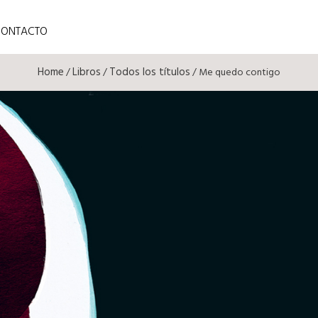
CONTACTO
Home
Libros
Todos los títulos
/
/
/ Me quedo contigo