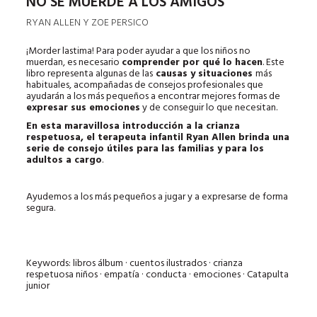
NO SE MUERDE A LOS AMIGOS
RYAN ALLEN Y ZOE PERSICO
¡Morder lastima! Para poder ayudar a que los niños no
muerdan, es necesario
comprender por qué lo hacen
. Este
libro representa algunas de las
causas y situaciones
más
habituales, acompañadas de consejos profesionales que
ayudarán a los más pequeños a encontrar mejores formas de
expresar sus emociones
y de conseguir lo que necesitan.
En esta maravillosa introducción a la crianza
respetuosa, el terapeuta infantil Ryan Allen brinda una
serie de consejo útiles para las familias y para los
adultos a cargo
.
Ayudemos a los más pequeños a jugar y a expresarse de forma
segura.
Keywords: libros álbum · cuentos ilustrados · crianza
respetuosa niños · empatía · conducta · emociones · Catapulta
junior