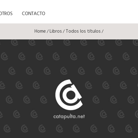
OTROS
CONTACTO
Home
Libros
Todos los títulos
/
/
/