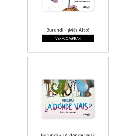
Burundi - ¡Más Alto!
VER/COMPRAR
Burundi - ¿A dónde vais?