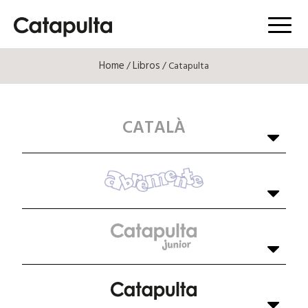
Menú
Home
Libros
/
/ Catapulta
CATALÀ