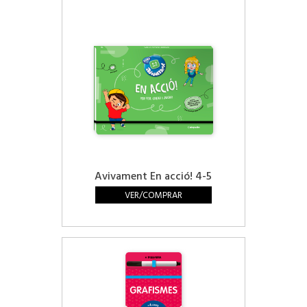
Avivament En acció! 4-5
VER/COMPRAR