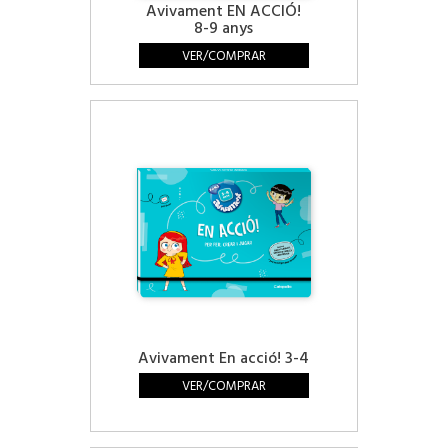
Avivament EN ACCIÓ!
8-9 anys
VER/COMPRAR
Avivament En acció! 3-4
VER/COMPRAR