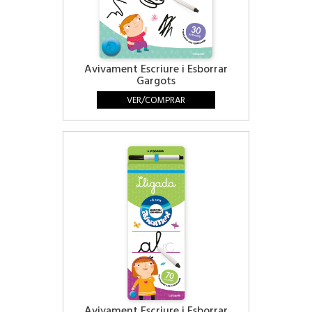
Avivament Escriure i Esborrar
Gargots
VER/COMPRAR
Avivament Escriure i Esborrar