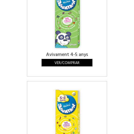
Avivament 4-5 anys
VER/COMPRAR