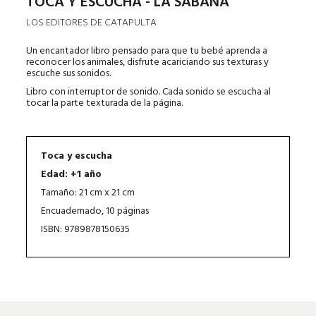
TOCA Y ESCUCHA - LA SABANA
LOS EDITORES DE CATAPULTA
Un encantador libro pensado para que tu bebé aprenda a
reconocer los animales, disfrute acariciando sus texturas y
escuche sus sonidos.
Libro con interruptor de sonido. Cada sonido se escucha al
tocar la parte texturada de la página.
Toca y escucha
Edad: +1 año
Tamaño: 21 cm x 21 cm
Encuadernado, 10 páginas
ISBN: 9789878150635