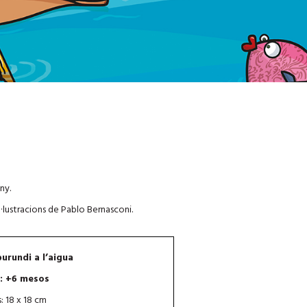
ny.
il·lustracions de Pablo Bernasconi.
urundi a l’aigua
: +6 mesos
: 18 x 18 cm