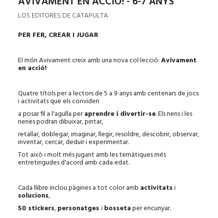
AVIVAMENT EN ACCIÓ! - 6-7 ANYS
LOS EDITORES DE CATAPULTA
PER FER, CREAR I JUGAR
El món Avivament creix amb una nova col·lecció:
Avivament
en acció!
Quatre títols per a lectors de 5 a 9 anys amb centenars de jocs
i activitats que els conviden
a posar fil a l'agulla per
aprendre i divertir-se
. Els nens i les
nenes podran dibuixar, pintar,
retallar, doblegar, imaginar, llegir, resoldre, descobrir, observar,
inventar, cercar, deduir i experimentar.
Tot això i molt més jugant amb les temàtiques més
entretingudes d'acord amb cada edat.
Cada llibre inclou pàgines a tot color amb
activitats
i
solucions
,
50 stickers
,
personatges
i
bosseta
per encunyar.