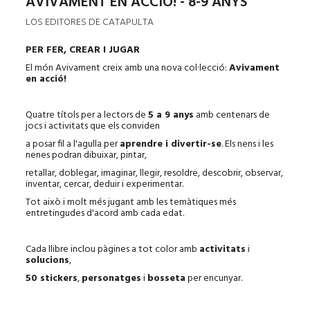
AVIVAMENT EN ACCIÓ! - 8-9 ANYS
LOS EDITORES DE CATAPULTA
PER FER, CREAR I JUGAR
El món Avivament creix amb una nova col·lecció:
Avivament
en acció!
Quatre títols per a lectors de
5 a 9 anys
amb centenars de
jocs i activitats que els conviden
a posar fil a l'agulla per
aprendre i divertir-se
. Els nens i les
nenes podran dibuixar, pintar,
retallar, doblegar, imaginar, llegir, resoldre, descobrir, observar,
inventar, cercar, deduir i experimentar.
Tot això i molt més jugant amb les temàtiques més
entretingudes d'acord amb cada edat.
Cada llibre inclou pàgines a tot color amb
activitats
i
solucions
,
50 stickers
,
personatges
i
bosseta
per encunyar.