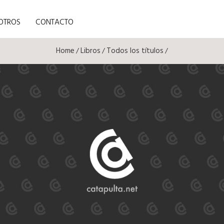
OTROS
CONTACTO
Home
Libros
Todos los títulos
/
/
/