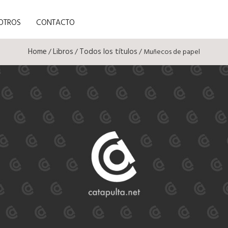
OTROS
CONTACTO
Home
Libros
Todos los títulos
/
/
/ Muñecos de papel