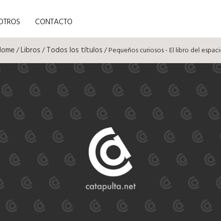
OTROS
CONTACTO
Home
Libros
Todos los títulos
/
/
/ Pequeños curiosos - El libro del espac