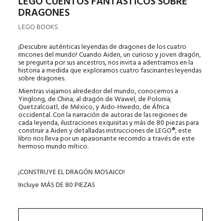
LEGO CUENTOS FANTÁSTICOS SOBRE
DRAGONES
LEGO BOOKS
¡Descubre auténticas leyendas de dragones de los cuatro
rincones del mundo! Cuando Aiden, un curioso y joven dragón,
se pregunta por sus ancestros, nos invita a adentrarnos en la
historia a medida que exploramos cuatro fascinantes leyendas
sobre dragones.
Mientras viajamos alrededor del mundo, conocemos a
Yinglong, de China; al dragón de Wawel, de Polonia;
Quetzalcoatl, de México, y Aido-Hwedo, de África
occidental. Con la narración de autoras de las regiones de
cada leyenda, ilustraciones exquisitas y más de 80 piezas para
construir a Aiden y detalladas instrucciones de LEGO®, este
libro nos lleva por un apasionante recorrido a través de este
hermoso mundo mítico.
¡CONSTRUYE EL DRAGÓN MOSAICO!
Incluye MÁS DE 80 PIEZAS