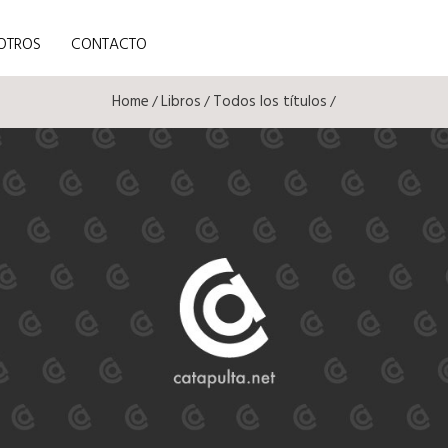
OTROS
CONTACTO
Home
Libros
Todos los títulos
/
/
/