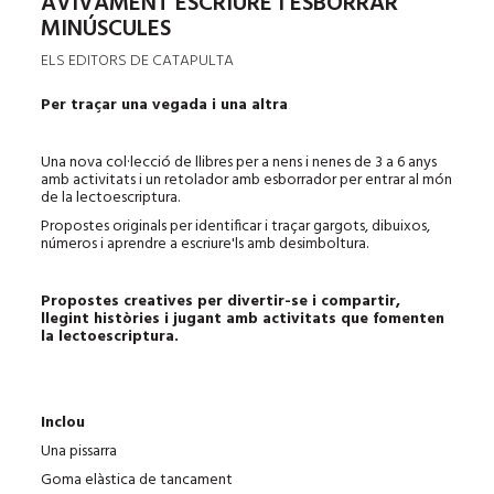
AVIVAMENT ESCRIURE I ESBORRAR
MINÚSCULES
ELS EDITORS DE CATAPULTA
Per traçar una vegada i una altra
Una nova col·lecció de llibres per a nens i nenes de 3 a 6 anys
amb activitats i un retolador amb esborrador per entrar al món
de la lectoescriptura.
Propostes originals per identificar i traçar gargots, dibuixos,
números i aprendre a escriure'ls amb desimboltura.
Propostes creatives per divertir-se i compartir,
llegint històries i jugant amb activitats que fomenten
la lectoescriptura.
Inclou
Una pissarra
Goma elàstica de tancament