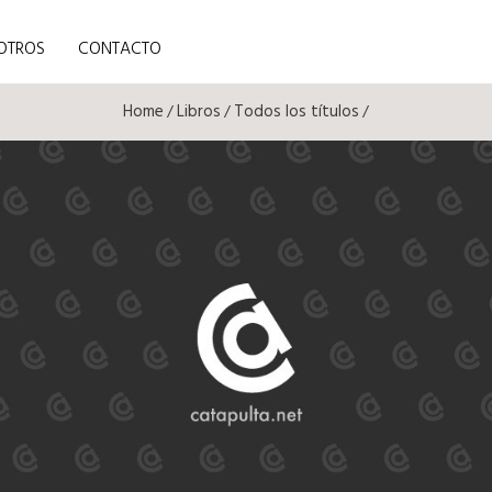
OTROS
CONTACTO
Home
Libros
Todos los títulos
/
/
/