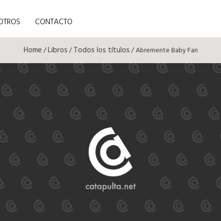
OTROS
CONTACTO
Home
Libros
Todos los títulos
/
/
/ Abremente Baby Fan