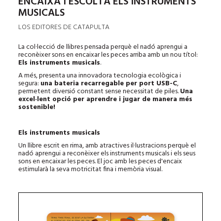
ENCAIXA I ESCOLTA ELS INSTRUMENTS
MUSICALS
LOS EDITORES DE CATAPULTA
La col·lecció de llibres pensada perquè el nadó aprengui a
reconèixer sons en encaixar les peces arriba amb un nou títol:
Els instruments musicals
.
A més, presenta una innovadora tecnologia ecològica i
segura:
una bateria recarregable per port USB-C
,
permetent diversió constant sense necessitat de piles.
Una
excel·lent opció per aprendre i jugar de manera més
sostenible!
Els instruments musicals
Un llibre escrit en rima, amb atractives il·lustracions perquè el
nadó aprengui a reconèixer els instruments musicals i els seus
sons en encaixar les peces. El joc amb les peces d'encaix
estimularà la seva motricitat fina i memòria visual.