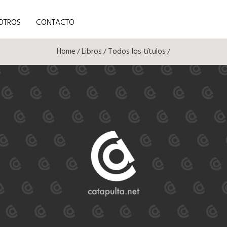
OTROS
CONTACTO
Home
Libros
Todos los títulos
/
/
/