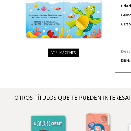
Edad
Grand
Carto
Desca
VER IMÁGENES
ISBN:
OTROS TÍTULOS QUE TE PUEDEN INTERESA