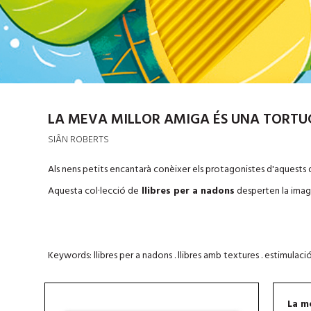
LA MEVA MILLOR AMIGA ÉS UNA TORTU
SIÂN ROBERTS
Als nens petits encantarà conèixer els protagonistes d'aquests 
Aquesta col·lecció de
llibres per a nadons
desperten la imagin
Keywords: llibres per a nadons . llibres amb textures . estimulació
La m