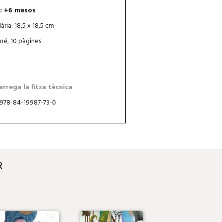
: +6 mesos
ària: 18,5 x 18,5 cm
né, 10 pàgines
rrega la fitxa tècnica
 978-84-19987-73-0
R