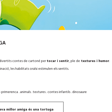
GA
divertits contes de cartoné per
tocar i sentir
, ple de
textures i humor
.
ació, les habilitats oralsi estimulen els sentits.
 primerenca . animals . textures . contes infantils . dinosaure
eva millor amiga és una tortuga