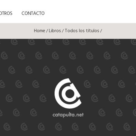
OTROS
CONTACTO
Home
Libros
Todos los títulos
/
/
/