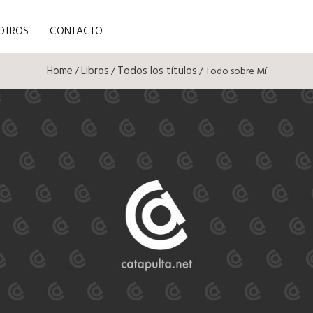
OTROS
CONTACTO
Home
Libros
Todos los títulos
/
/
/ Todo sobre Mí