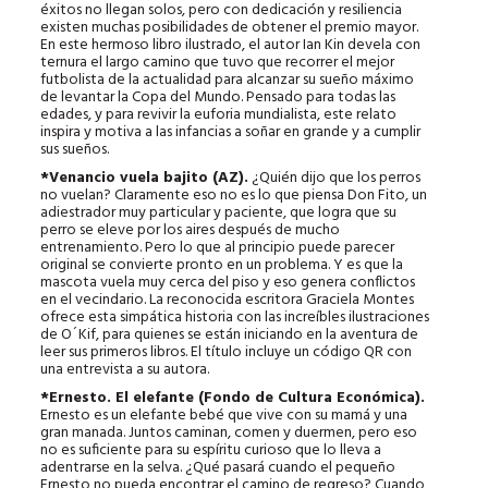
éxitos no llegan solos, pero con dedicación y resiliencia
existen muchas posibilidades de obtener el premio mayor.
En este hermoso libro ilustrado, el autor Ian Kin devela con
ternura el largo camino que tuvo que recorrer el mejor
futbolista de la actualidad para alcanzar su sueño máximo
de levantar la Copa del Mundo. Pensado para todas las
edades, y para revivir la euforia mundialista, este relato
inspira y motiva a las infancias a soñar en grande y a cumplir
sus sueños.
*Venancio vuela bajito (AZ).
¿Quién dijo que los perros
no vuelan? Claramente eso no es lo que piensa Don Fito, un
adiestrador muy particular y paciente, que logra que su
perro se eleve por los aires después de mucho
entrenamiento. Pero lo que al principio puede parecer
original se convierte pronto en un problema. Y es que la
mascota vuela muy cerca del piso y eso genera conflictos
en el vecindario. La reconocida escritora Graciela Montes
ofrece esta simpática historia con las increíbles ilustraciones
de O´Kif, para quienes se están iniciando en la aventura de
leer sus primeros libros. El título incluye un código QR con
una entrevista a su autora.
*Ernesto. El elefante (Fondo de Cultura Económica).
Ernesto es un elefante bebé que vive con su mamá y una
gran manada. Juntos caminan, comen y duermen, pero eso
no es suficiente para su espíritu curioso que lo lleva a
adentrarse en la selva. ¿Qué pasará cuando el pequeño
Ernesto no pueda encontrar el camino de regreso? Cuando