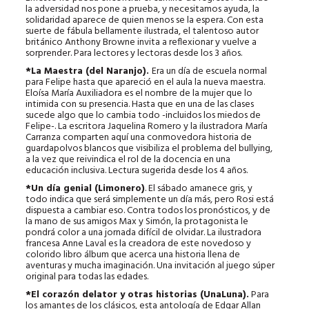
la adversidad nos pone a prueba, y necesitamos ayuda, la
solidaridad aparece de quien menos se la espera. Con esta
suerte de fábula bellamente ilustrada, el talentoso autor
británico Anthony Browne invita a reflexionar y vuelve a
sorprender. Para lectores y lectoras desde los 3 años.
*La Maestra (del Naranjo).
Era un día de escuela normal
para Felipe hasta que apareció en el aula la nueva maestra.
Eloísa María Auxiliadora es el nombre de la mujer que lo
intimida con su presencia. Hasta que en una de las clases
sucede algo que lo cambia todo -incluidos los miedos de
Felipe-. La escritora Jaquelina Romero y la ilustradora María
Carranza comparten aquí una conmovedora historia de
guardapolvos blancos que visibiliza el problema del bullying,
a la vez que reivindica el rol de la docencia en una
educación inclusiva. Lectura sugerida desde los 4 años.
*Un día genial (Limonero)
. El sábado amanece gris, y
todo indica que será simplemente un día más, pero Rosi está
dispuesta a cambiar eso. Contra todos los pronósticos, y de
la mano de sus amigos Max y Simón, la protagonista le
pondrá color a una jornada difícil de olvidar. La ilustradora
francesa Anne Laval es la creadora de este novedoso y
colorido libro álbum que acerca una historia llena de
aventuras y mucha imaginación. Una invitación al juego súper
original para todas las edades.
*El corazón delator y otras historias (UnaLuna).
Para
los amantes de los clásicos, esta antología de Edgar Allan