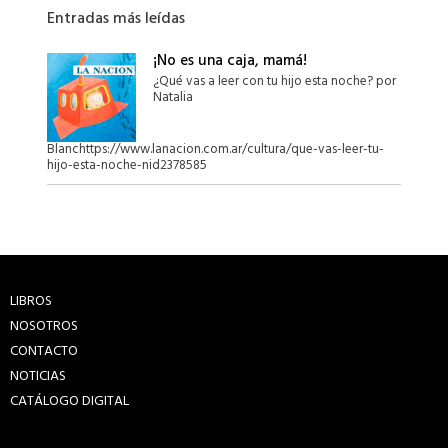
Entradas más leídas
¡No es una caja, mamá!
¿Qué vas a leer con tu hijo esta noche? por
Natalia
Blanchttps://www.lanacion.com.ar/cultura/que-vas-leer-tu-
hijo-esta-noche-nid2378585
LIBROS
NOSOTROS
CONTACTO
NOTICIAS
CATÁLOGO DIGITAL