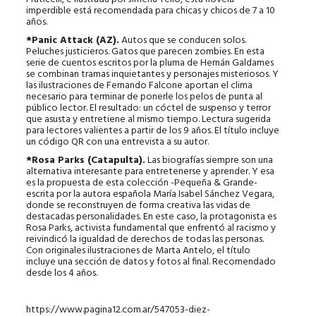
imperdible está recomendada para chicas y chicos de 7 a 10
años.
*Panic Attack (AZ).
Autos que se conducen solos.
Peluches justicieros. Gatos que parecen zombies. En esta
serie de cuentos escritos por la pluma de Hernán Galdames
se combinan tramas inquietantes y personajes misteriosos. Y
las ilustraciones de Fernando Falcone aportan el clima
necesario para terminar de ponerle los pelos de punta al
público lector. El resultado: un cóctel de suspenso y terror
que asusta y entretiene al mismo tiempo. Lectura sugerida
para lectores valientes a partir de los 9 años. El título incluye
un código QR con una entrevista a su autor.
*Rosa Parks (Catapulta).
Las biografías siempre son una
alternativa interesante para entretenerse y aprender. Y esa
es la propuesta de esta colección -Pequeña & Grande-
escrita por la autora española María Isabel Sánchez Vegara,
donde se reconstruyen de forma creativa las vidas de
destacadas personalidades. En este caso, la protagonista es
Rosa Parks, activista fundamental que enfrentó al racismo y
reivindicó la igualdad de derechos de todas las personas.
Con originales ilustraciones de Marta Antelo, el título
incluye una sección de datos y fotos al final. Recomendado
desde los 4 años.
https://www.pagina12.com.ar/547053-diez-