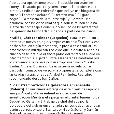
Poe es una opción inmejorable. Traducido por Jeannine
Emery, e ilustrado por Poly Bernatene, el libro ofrece una
atractiva edición de colección que incluye una biografía del
autor. “El corazón delator”, “El retrato oval”, “El gato
negro”, “La máscara de la muerte roja” y “Sombra. Una
parábola” son los cinco relatos que aquí se reúnen en esta
suerte de homenaje a quien supo ser uno de los referentes
del género de terror. Edad sugerida: a partir de los 7 años.
*Adiós, Chester Binder (Loqueleo).
Para un estudiante,
entrar a un nuevo colegio siempre es un desafío. Pero si ese
edificio fue, en algún momento, la propia casa familiar, las
emociones se multiplican. Eso es lo que le ocurre a Angeles
cuando descubre que el ahora patio del recreo es el que en
otro tiempo fue su jardín. Entre esas paredes, habitadas por
los recuerdos, se reunirá con su amigo imaginario Chester
Binder. Angeles Durini escribe esta tierna novela con un
particular formato de verso, y la propuesta se completa con
las cálidas ilustraciones de Anabel Fernández Rey. Libro
recomendado desde los 12 años.
*Los Estrambóticos: La goleadora envenenada
(Ralenti).
En una nueva entrega de esta divertida saga, los
amigos Ángel y Mei se enfrentan a otro caso de
investigación. Mientras ella juega en el plantel femenino del
Deportivo Gaitán, y él trabaja de chef del equipo, la
goleadora del club es envenenada y juntos deben averiguar
quién es el responsable. Escrita por Nicolás Schuff y Damián
Fraticelli, e ilustrada por Jimena Tello, esta novela