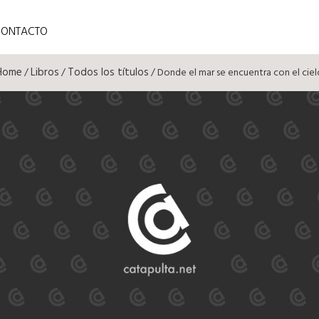
CONTACTO
Home
Libros
Todos los títulos
/
/
/ Donde el mar se encuentra con el ciel