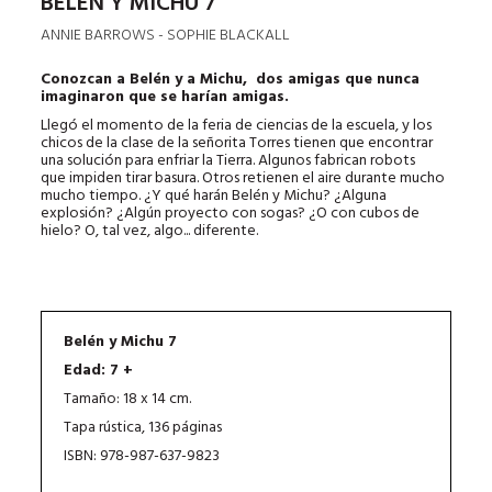
BELÉN Y MICHU 7
ANNIE BARROWS - SOPHIE BLACKALL
Conozcan a Belén y a Michu, dos amigas que nunca
imaginaron que se harían amigas.
Llegó el momento de la feria de ciencias de la escuela, y los
chicos de la clase de la señorita Torres tienen que encontrar
una solución para enfriar la Tierra. Algunos fabrican robots
que impiden tirar basura. Otros retienen el aire durante mucho
mucho tiempo. ¿Y qué harán Belén y Michu? ¿Alguna
explosión? ¿Algún proyecto con sogas? ¿O con cubos de
hielo? O, tal vez, algo... diferente.
Belén y Michu 7
Edad: 7 +
Tamaño: 18 x 14 cm.
Tapa rústica, 136 páginas
ISBN: 978-987-637-9823