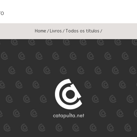
TO
Home
Livros
Todos os títulos
/
/
/