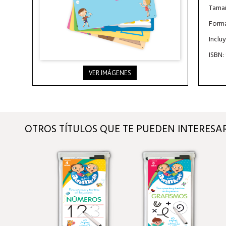
Tamañ
Forma
Inclu
ISBN:
VER IMÁGENES
OTROS TÍTULOS QUE TE PUEDEN INTERESA