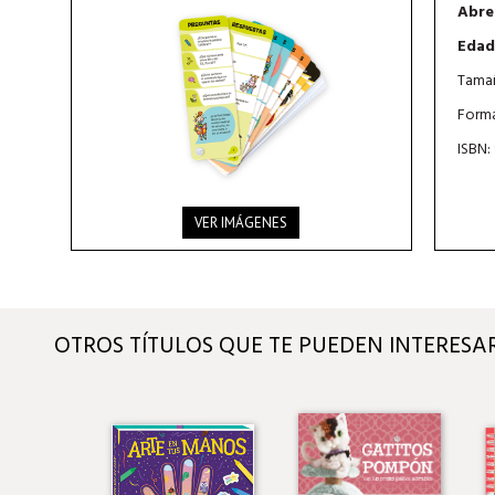
Abre
Edad
Tamañ
Forma
ISBN:
VER IMÁGENES
OTROS TÍTULOS QUE TE PUEDEN INTERESA