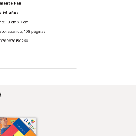
mente Fan
: +6 años
o: 18 cm x 7 cm
to: abanico, 108 páginas
 9789878150260
R