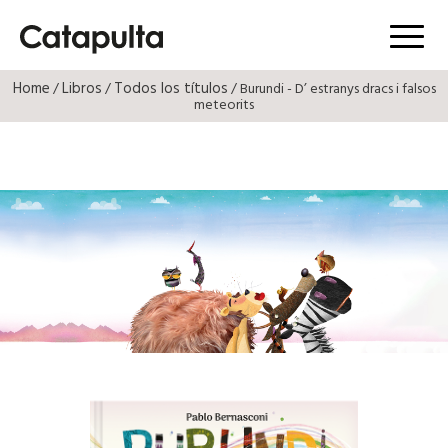
Menú
Home
Libros
Todos los títulos
/
/
/ Burundi - D’ estranys dracs i falsos
meteorits