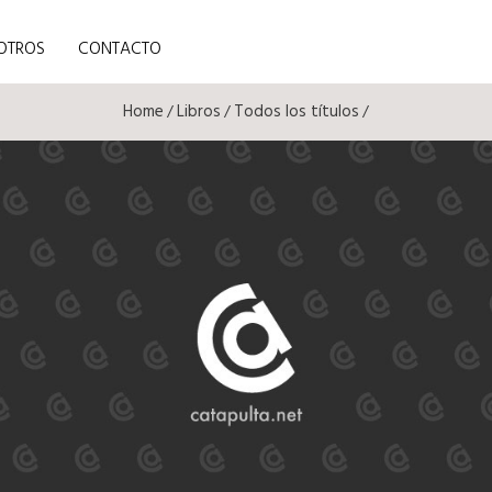
OTROS
CONTACTO
Home
Libros
Todos los títulos
/
/
/