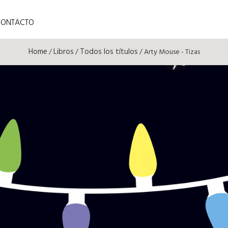
CONTACTO
Home
Libros
Todos los títulos
/
/
/ Arty Mouse - Tizas