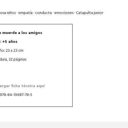
tuosa niños · empatía · conducta · emociones · Catapulta junior
e muerde a los amigos
: +5 años
o: 23 x 23 cm
dura, 32 páginas
rgar ficha técnica aquí
 978-84-19987-78-5