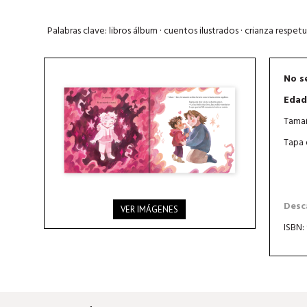
Palabras clave: libros álbum · cuentos ilustrados · crianza respe
No s
Edad
Tamañ
Tapa 
Desca
VER IMÁGENES
ISBN: