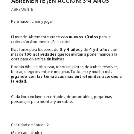
ABREMENTE ¡EN ACCIÓN! 3-4 AÑOS
ABREMENTE
Para hacer, crear y jugar
El mundo Abremente crece con
nuevos títulos
para la
colección Abremente ¡En acción!
Dos libros para lectores de
3 y 4 año
s y de
4 y 5 años
con
más de
100 actividades
que los invitan a poner manos a la
obra para divertirse sin límites.
Podrán dibujar, observar, recortar, pintar, descubrir, resolver,
buscar, elegir inventar e imaginar. Todo eso y mucho más
j
ugando con las temáticas más entretenidas acordes a
la edad.
Cada libro incluye: recortables, desmontables, pegatinas,
personajes para montar y un sobre.
Cantidad de libros: 12
(6 de cada título)