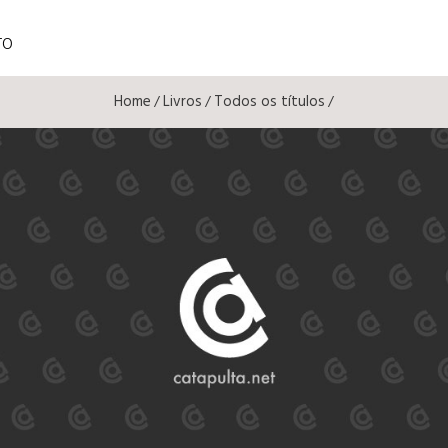
TO
Home
Livros
Todos os títulos
/
/
/