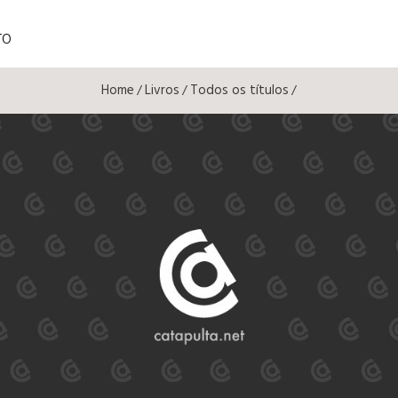
TO
Home
Livros
Todos os títulos
/
/
/